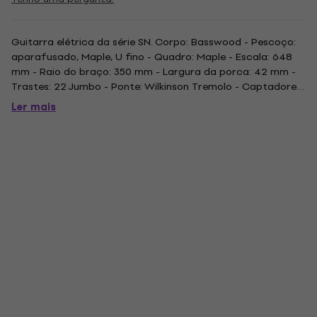
Guitarra elétrica da série SN. Corpo: Basswood - Pescoço:
aparafusado, Maple, U fino - Quadro: Maple - Escala: 648
mm - Raio do braço: 350 mm - Largura da porca: 42 mm -
Trastes: 22 Jumbo - Ponte: Wilkinson Tremolo - Captadores:
ESP LH-120B / ESP Projetado LS-120M / ESP Projetado LS-
Ler mais
120N - Acabamento: Branca de Neve. .