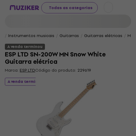
Todas as categorias
Instrumentos musicais
Guitarras
Guitarras elétricas
Mod
A venda terminou
ESP LTD SN-200W MN Snow White
Guitarra elétrica
Marca:
ESP LTD
Código do produto:
229619
A venda terminou