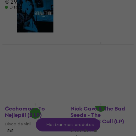
€ 29,60
g) (LP)
Disponível
Disco de vinil
€ 30,70
€ 32,90
Disponível
Johnny Cash -
American IV: The Man
Sierra Ferrell - Sierra
Comes Around (180g)
Ferrell Live At Third
(2 LP)
Man Records (Red
Coloured) (LP)
Disco de vinil
Disco de vinil
5
/5
€ 56,70
5
/5
Disponível
€ 33,80
Disponível
Čechomor - To
Nick Cave & The Bad
Nejlepší (2 LP)
Seeds - The
Boatman'S Call (LP)
Disco de vinil
Mostrar mais produtos
Disco de vinil
5
/5