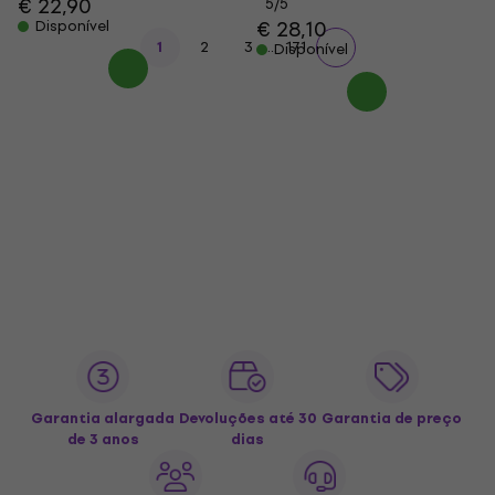
€ 22,90
5
/5
€ 28,10
Disponível
...
1
2
3
171
Disponível
Garantia alargada
Devoluções até 30
Garantia de preço
de 3 anos
dias