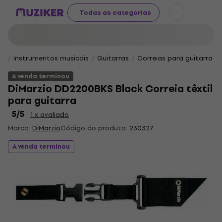
Todas as categorias
Instrumentos musicais
Guitarras
Correias para guitarra
A venda terminou
DiMarzio DD2200BKS Black Correia têxtil
para guitarra
5
/5
1 x avaliado
Marca:
DiMarzio
Código do produto:
230327
A venda terminou