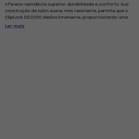
oferece resistência superior, durabilidade e conforto. Sua
construção de nylon suave, mas resistente, permite que o
ClipLock DD2200 deslize livremente, proporcionando uma
experiência de jogo confortável e natural. A tira de guitarra
Ler mais
DiMarzio Quick Release permite ajustes de 99 a 144 cm....