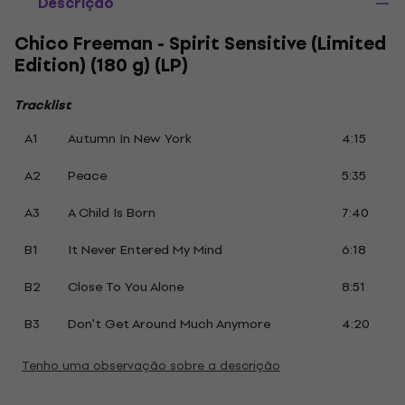
Descrição
Chico Freeman - Spirit Sensitive (Limited
Edition) (180 g) (LP)
Tracklist
A1
Autumn In New York
4:15
A2
Peace
5:35
A3
A Child Is Born
7:40
B1
It Never Entered My Mind
6:18
B2
Close To You Alone
8:51
B3
Don't Get Around Much Anymore
4:20
Tenho uma observação sobre a descrição