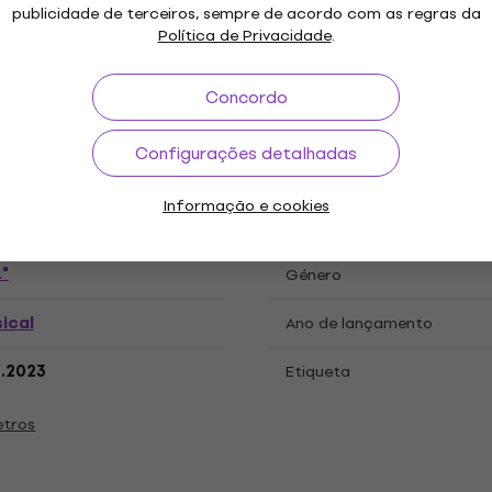
publicidade de terceiros, sempre de acordo com as regras da
Política de Privacidade
.
ações
Concordo
Configurações detalhadas
 LP
Informação e cookies
"
Género
ical
Ano de lançamento
7.2023
Etiqueta
etros