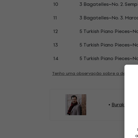
10
3 Bagatelles~No. 2. Semp
11
3 Bagatelles~No. 3. Marc
12
5 Turkish Piano Pieces~No
13
5 Turkish Piano Pieces~N
14
5 Turkish Piano Pieces~No.
Tenho uma observação sobre a descriç
Burak Cebi 
a