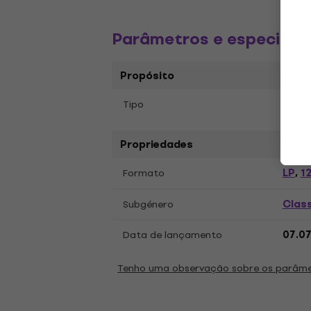
Parâmetros e especific
Propósito
Tipo
Disco
Propriedades
LP
12
Formato
,
Class
Subgénero
Data de lançamento
07.0
Tenho uma observação sobre os parâm