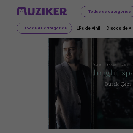
Discos LP e CDs
LPs de vinil
Todas as categorias
LPs de vinil
Discos de vi
Todas as categorias