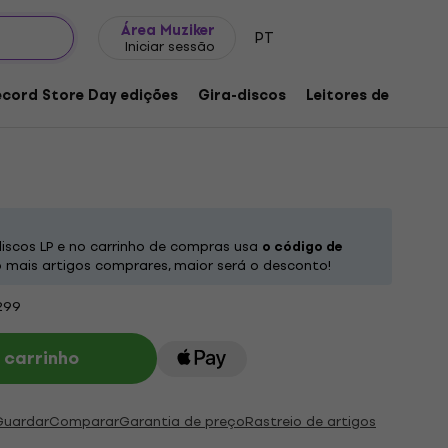
Ideias para presentes
FAQ
Muziker Blog
Área Muziker
PT
Iniciar sessão
pots - Works For Solo Piano (LP)
ecord Store Day edições
Gira-discos
Leitores de música
roduto:
1256962
iscos LP e no carrinho de compras usa
o código de
mais artigos comprares, maior será o desconto!
299
 carrinho
Guardar
Comparar
Garantia de preço
Rastreio de artigos