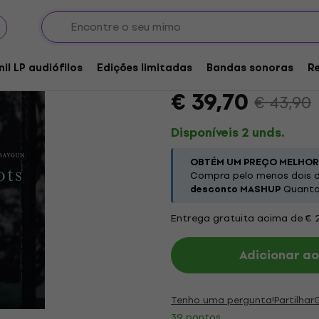
Burak Cebi - Bright S
nil LP audiófilos
Edições limitadas
Bandas sonoras
R
Marca:
Burak Cebi
Código do p
€ 39,70
€ 43,90
Disponíveis 2 unds.
OBTÉM UM PREÇO MELHOR
Compra pelo menos dois d
desconto MASHUP
Quanto 
Entrega gratuita acima de € 
Adicionar ao
Tenho uma pergunta!
Partilhar
39 pontos