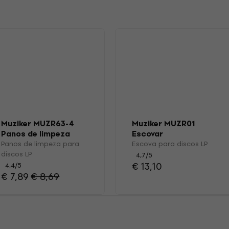
s
Muziker MUZR63-4
Muziker MUZR01
Panos de limpeza
Escovar
para discos LP
Panos de limpeza para
Escova para discos LP
discos LP
4,7
/5
€ 13,10
4,4
/5
€ 7,89
€ 8,69