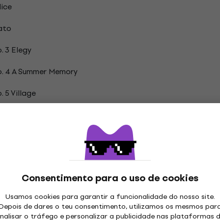
lice
ato
. 3 Elegy
o. 4 A Summer Memory
 5 Village
ão
Discos de vinil LP
Consentimento para o uso de cookies
Usamos cookies para garantir a funcionalidade do nosso site.
Depois de dares o teu consentimento, utilizamos os mesmos par
nalisar o tráfego e personalizar a publicidade nas plataformas 