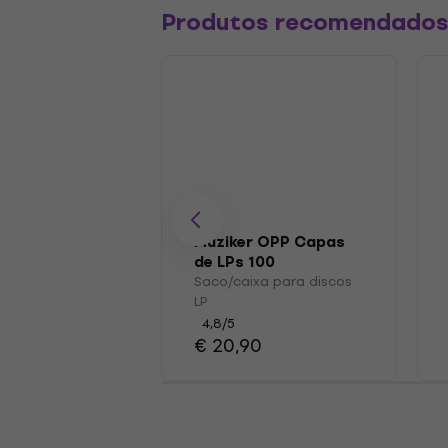
Produtos recomendado
Muziker OPP Capas
de LPs 100
Saco/caixa para discos
LP
4,8
/5
€ 20,90