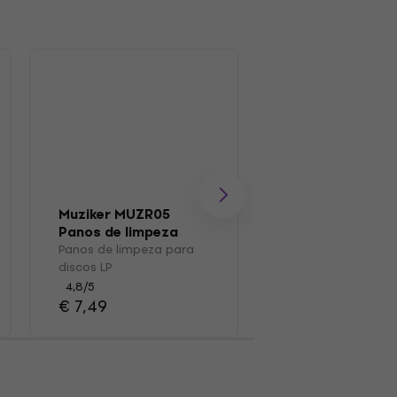
Muziker MUZR05
Muziker MUZR41
Panos de limpeza
Caixa de discos
para discos LP
vinil
Panos de limpeza para
Caixa de discos de 
discos LP
4,4
/5
€ 39,90
4,8
/5
€ 7,49