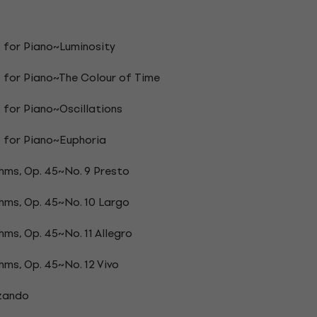
s for Piano~Luminosity
s for Piano~The Colour of Time
 for Piano~Oscillations
s for Piano~Euphoria
hms, Op. 45~No. 9 Presto
hms, Op. 45~No. 10 Largo
hms, Op. 45~No. 11 Allegro
hms, Op. 45~No. 12 Vivo
rzando