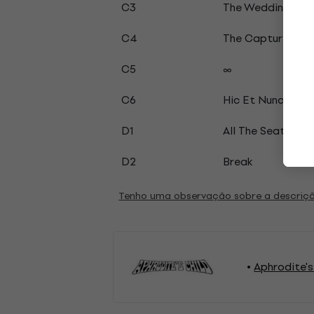
C3
The Wedding Of 
C4
The Capture Of 
C5
∞
C6
Hic Et Nunc
D1
All The Seats We
D2
Break
Tenho uma observação sobre a descriç
Aphrodite's