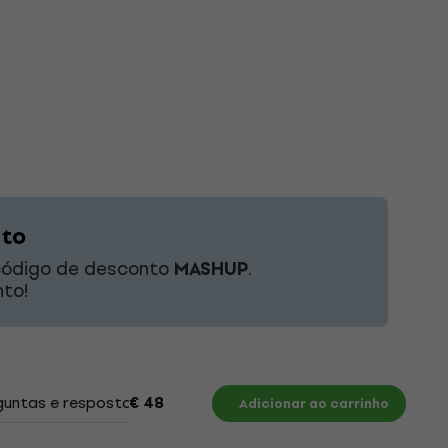
nto
 código de desconto
MASHUP
.
to!
guntas e respostas
Documentos
€ 48
Adicionar ao carrinho