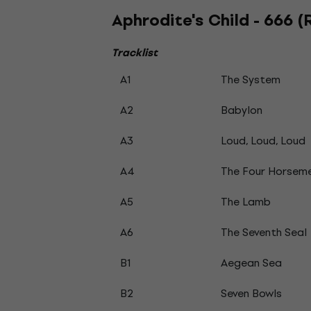
Aphrodite's Child - 666 (
Tracklist
A1
The System
A2
Babylon
A3
Loud, Loud, Loud
A4
The Four Horsem
A5
The Lamb
A6
The Seventh Seal
B1
Aegean Sea
B2
Seven Bowls