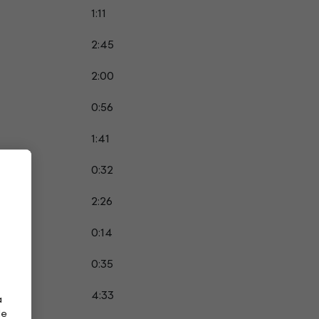
1:11
2:45
2:00
0:56
1:41
0:32
2:26
0:14
0:35
4:33
a
de