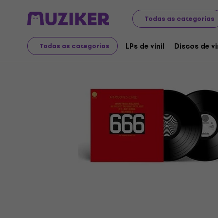
Discos LP e CDs
LPs de vinil
Todas as categorias
LPs de vinil
Discos de vi
Todas as categorias