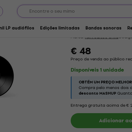
Aphrodite's Child - 6
5
/5
1 x avaliado
nil LP audiófilos
Edições limitadas
Bandas sonoras
R
Marca:
Aphrodite's Child
Código
€ 48
Preço de venda ao público r
Disponíveis 1 unidade
OBTÉM UM PREÇO MELHOR
Compra pelo menos dois d
desconto MASHUP
Quanto 
Entrega gratuita acima de € 
Adicionar ao