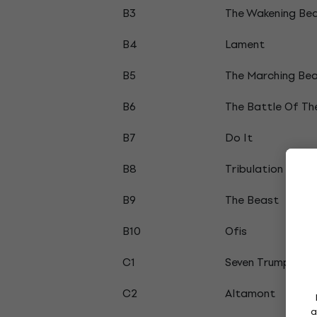
B3
The Wakening Be
B4
Lament
B5
The Marching Be
B6
The Battle Of Th
B7
Do It
B8
Tribulation
B9
The Beast
B10
Ofis
C1
Seven Trumpets
C2
Altamont
a