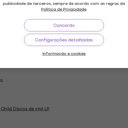
The Lamb
publicidade de terceiros, sempre de acordo com as regras da
Política de Privacidade
.
The Beast
Concordo
Configurações detalhadas
re Occupied
Informação e cookies
ão
 Child Discos de vinil LP