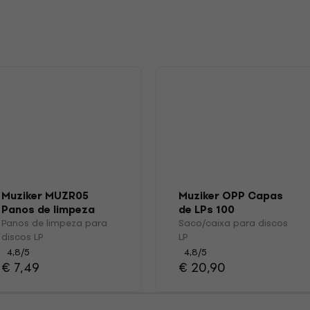
s
Muziker MUZR05
Muziker OPP Capas
Panos de limpeza
de LPs 100
para discos LP
Panos de limpeza para
Saco/caixa para discos
discos LP
LP
4,8
/5
4,8
/5
€ 7,49
€ 20,90