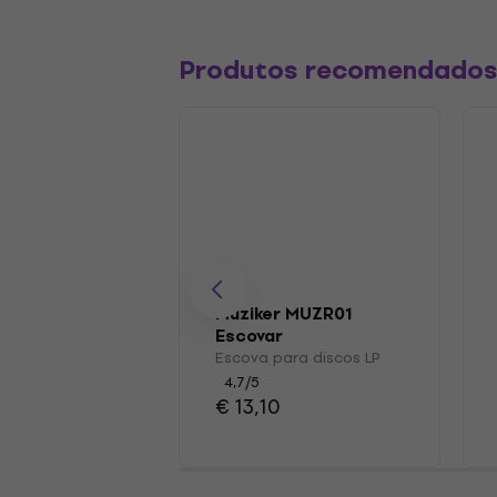
Produtos recomendado
Muziker MUZR01
Escovar
Escova para discos LP
4,7
/5
€ 13,10