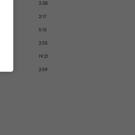
3:38
2:17
5:15
2:55
19:21
2:59