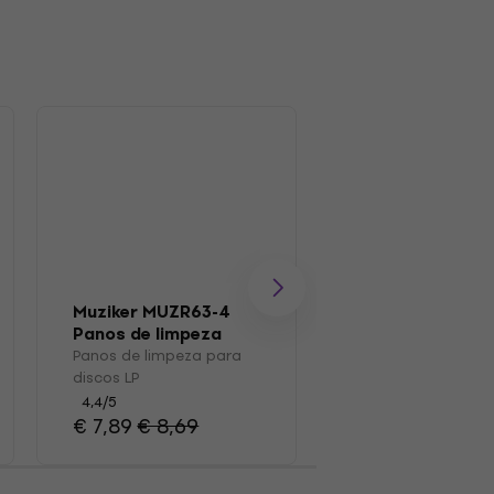
Muziker MUZR63-4
Muziker MUZR0
Panos de limpeza
Escovar
para discos LP
Panos de limpeza para
Escova para disco
discos LP
4,7
/5
€ 16,50
4,4
/5
€ 7,89
€ 8,69