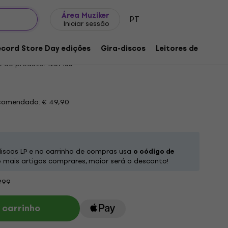
Ideias para presentes
FAQ
Muziker Blog
Área Muziker
PT
Iniciar sessão
66 (Reissue) (2 LP)
ecord Store Day edições
Gira-discos
Leitores de música
 do produto:
1257165
ecomendado: € 49,90
iscos LP e no carrinho de compras usa
o código de
mais artigos comprares, maior será o desconto!
299
 carrinho