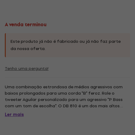
A venda terminou
Este produto já não é fabricado ou já não faz parte
da nossa oferta.
Tenho uma pergunta!
Uma combinação estrondosa de médios agressivos com
baixos prolongados para uma corda "B" feroz. Role o
tweeter Aguilar personalizado para um agressivo "P Bass
com um tom de escolha". O DB 810 é um dos mais altos
gabinetes de baixo do mercado, fornecendo um SPL
Ler mais
máximo de 136 dB! As alças traseiras inclinadas e as rodas
traseiras fazem com que...