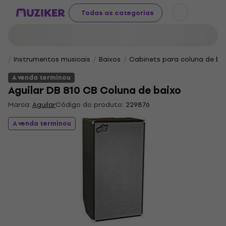
Todas as categorias
Instrumentos musicais
Baixos
Cabinets para coluna de ba
A venda terminou
Aguilar DB 810 CB Coluna de baixo
Marca:
Aguilar
Código do produto:
229876
A venda terminou