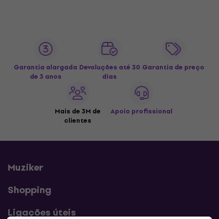
Garantia alargada
Devoluções até 30
Garantia de preço
de 3 anos
dias
Mais de 3M de
Apoio profissional
clientes
Muziker
Shopping
Ligações úteis