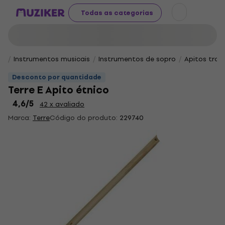
Todas as categorias
Instrumentos musicais
Instrumentos de sopro
Apitos tradi
Desconto por quantidade
Terre E Apito étnico
4,6
/5
42 x avaliado
Marca:
Terre
Código do produto:
229740