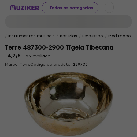
Todas as categorias
Instrumentos musicais
Baterias
Percussão
Meditação e 
Terre 487300-2900 Tigela Tibetana
4,7
/5
16 x avaliado
Marca:
Terre
Código do produto:
229702