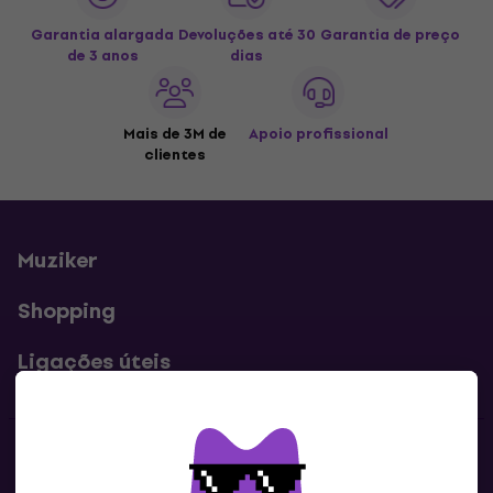
Garantia alargada
Devoluções até 30
Garantia de preço
de 3 anos
dias
Mais de 3M de
Apoio profissional
clientes
Muziker
Shopping
Ligações úteis
Contatos