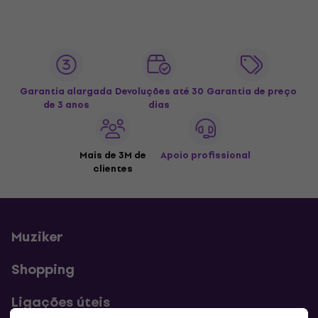
Garantia alargada
Devoluções até 30
Garantia de preço
de 3 anos
dias
Mais de 3M de
Apoio profissional
clientes
Muziker
Shopping
Ligações úteis