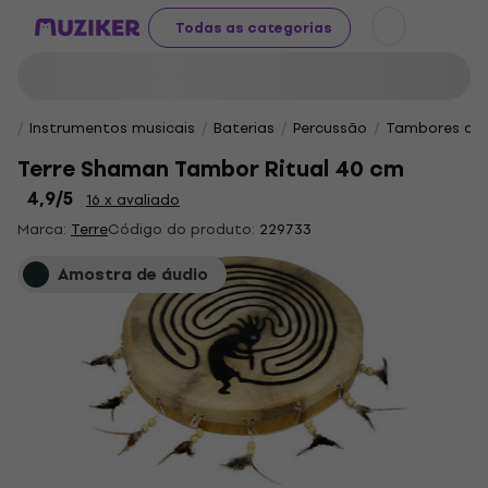
Todas as categorias
Instrumentos musicais
Baterias
Percussão
Tambores de
Terre Shaman Tambor Ritual 40 cm
4,9
/5
16 x avaliado
Marca:
Terre
Código do produto:
229733
Amostra de áudio