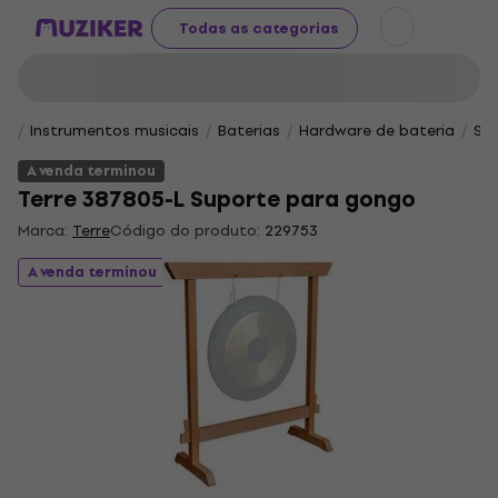
Todas as categorias
Instrumentos musicais
Baterias
Hardware de bateria
Su
A venda terminou
Terre 387805-L Suporte para gongo
Marca:
Terre
Código do produto:
229753
A venda terminou