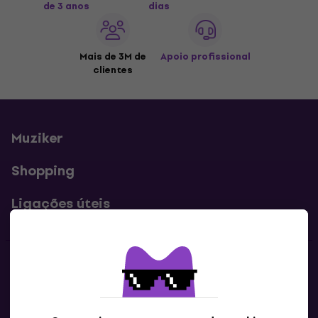
de 3 anos
dias
Mais de 3M de
Apoio profissional
clientes
Muziker
Shopping
Ligações úteis
Contatos
Contacta-nos