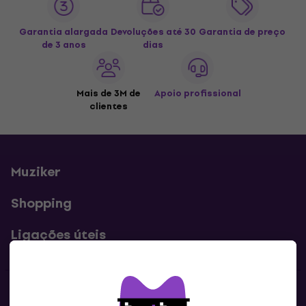
Garantia alargada
Devoluções até 30
Garantia de preço
de 3 anos
dias
Mais de 3M de
Apoio profissional
clientes
Muziker
Shopping
Ligações úteis
Contatos