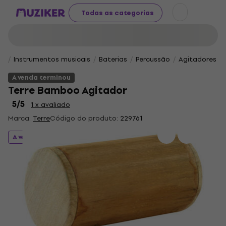
Todas as categorias
Instrumentos musicais
Baterias
Percussão
Agitadores
A venda terminou
Terre Bamboo Agitador
5
/5
1 x avaliado
Marca:
Terre
Código do produto:
229761
A venda terminou