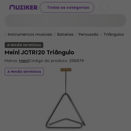
Todas as categorias
Instrumentos musicais
Baterias
Percussão
Triângulos
A venda terminou
Meinl JCTRI20 Triângulo
Marca:
Meinl
Código do produto:
230079
A venda terminou