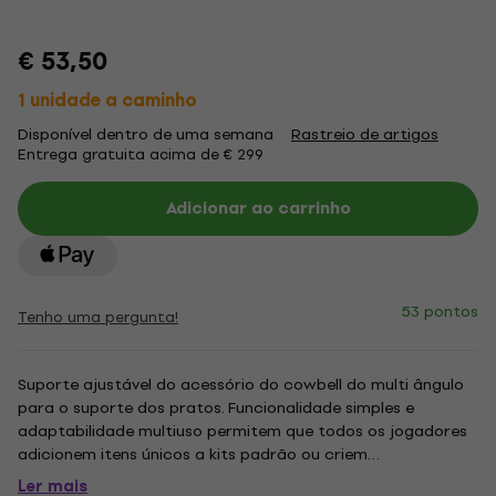
€ 53,50
1 unidade a caminho
Disponível dentro de uma semana
Rastreio de artigos
Entrega gratuita acima de € 299
Adicionar ao carrinho
53 pontos
Tenho uma pergunta!
Suporte ajustável do acessório do cowbell do multi ângulo
para o suporte dos pratos. Funcionalidade simples e
adaptabilidade multiuso permitem que todos os jogadores
adicionem itens únicos a kits padrão ou criem
configurações vastas e instruídas. .
Ler mais