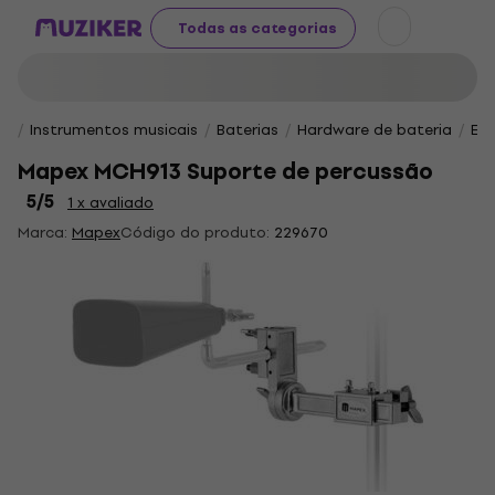
Todas as categorias
Instrumentos musicais
Baterias
Hardware de bateria
Eq
Mapex MCH913 Suporte de percussão
5
/5
1 x avaliado
Marca:
Mapex
Código do produto:
229670