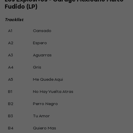
Fudido (LP)
Tracklist
A1
Cansado
A2
Espero
A3
Aguarras
A4
Gris
A5
Me Quede Aqui
B1
No Hay Vuelta Atras
B2
Perro Negro
B3
Tu Amor
B4
Quiero Mas