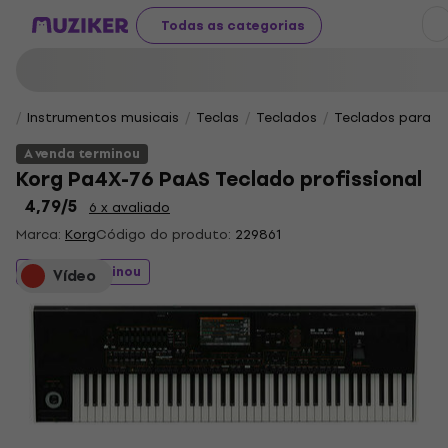
Todas as categorias
Instrumentos musicais
Teclas
Teclados
Teclados para ar
A venda terminou
Korg Pa4X-76 PaAS Teclado profissional
4,79
/5
6 x avaliado
Marca:
Korg
Código do produto:
229861
A venda terminou
Vídeo