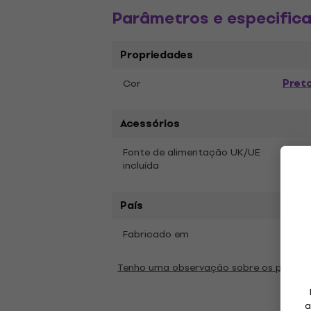
Parâmetros e especific
Propriedades
Pret
Cor
Acessórios
Fonte de alimentação UK/UE
Não
incluída
País
Fabricado em
Chin
Tenho uma observação sobre os parâm
a