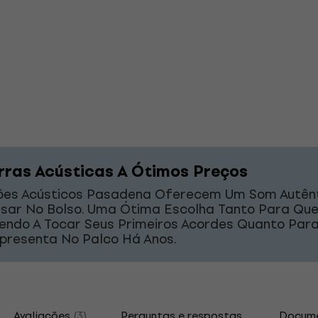
rras Acústicas A Ótimos Preços
lões Acústicos Pasadena Oferecem Um Som Autên
sar No Bolso. Uma Ótima Escolha Tanto Para Qu
endo A Tocar Seus Primeiros Acordes Quanto Pa
Apresenta No Palco Há Anos.
Avaliações
(3)
Perguntas e respostas
Docum