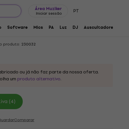
Ideias para presentes
FAQ
Muziker Blog
Área Muziker
PT
Iniciar sessão
5 Lâmpada
o
Software
Mics
PA
Luz
DJ
Auscultadores
Aud
o produto:
230032
abricado ou já não faz parte da nossa oferta.
olha um
produto alternativo
.
iva (4)
Guardar
Comparar