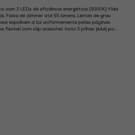
 com 3 LEDs de eficiência energética (3000K). Vida
as. Faixa de dimmer até 55 lúmens. Lentes de grau
isa espalham a luz uniformemente pelas páginas.
flexível com clip acessível. Inclui 3 pilhas (AAA) por
to. Uso...