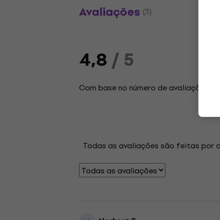
Avaliações
(3)
4,8
/ 5
Com base no número de avaliações: 3
Todas as avaliações são feitas por 