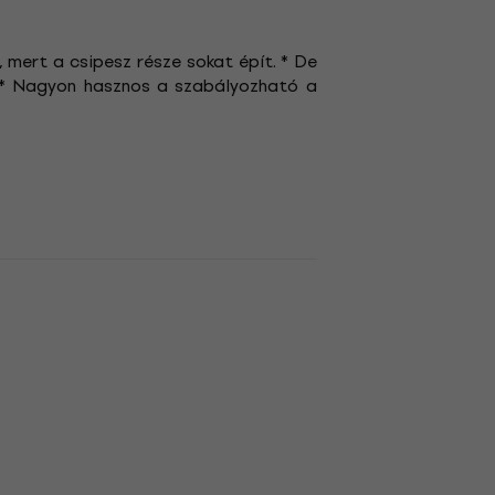
, mert a csipesz része sokat épít. * De
) * Nagyon hasznos a szabályozható a