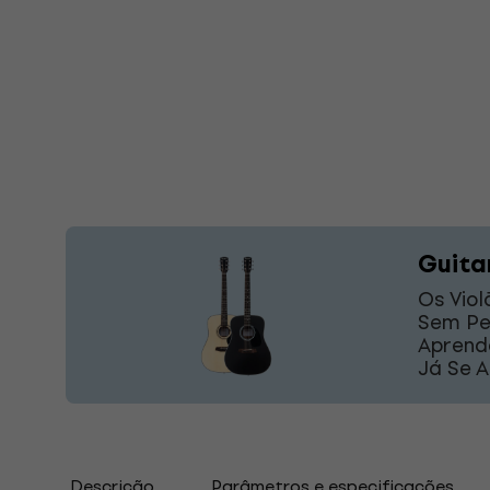
Guita
Os Vio
Sem Pe
Aprend
Já Se 
Descrição
Parâmetros e especificações