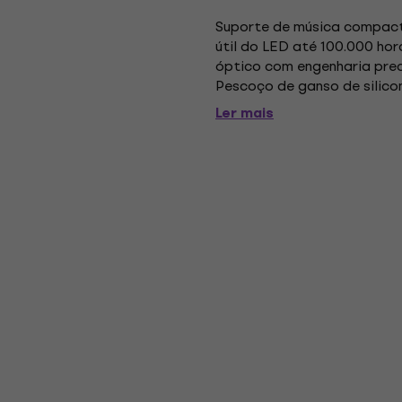
Suporte de música compacto
útil do LED até 100.000 hor
óptico com engenharia prec
Pescoço de ganso de silicone 
até 16 horas em funcionamen
Ler mais