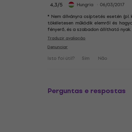
4,3
/5
Hungria
06/03/2017
* Nem állványra csíptetés esetén (pl. 
tökéletesen működik elemről és hagy
fényerő, és a szabadon állítható nyak.
Traduzir avaliação
Denunciar
Isto foi útil?
Sim
Não
Perguntas e respostas