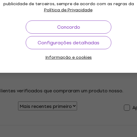
publicidade de terceiros, sempre de acordo com as regras da
Política de Privacidade
.
Avaliações dos clientes sobre o artigo
3
5
Concordo
0
4
Configurações detalhadas
0
3
Informação e cookies
0
2
0
1
clientes verificados que compraram um produto nosso.
A