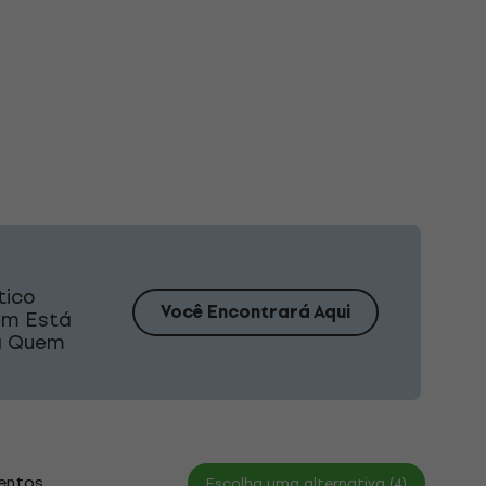
tico
Você Encontrará Aqui
em Está
ra Quem
entos
Escolha uma alternativa (4)