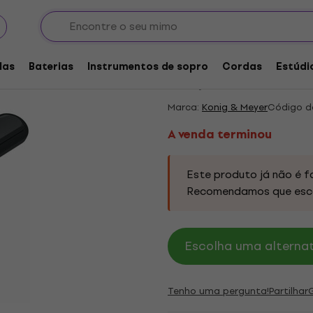
es e acessórios para música
Candeeiros de suportes de música
A venda terminou
Konig & Meyer 8562
las
Baterias
Instrumentos de sopro
Cordas
Estúdi
4,75
/5
3 x avaliado
Marca:
Konig & Meyer
Código d
A venda terminou
Este produto já não é f
Recomendamos que esc
Escolha uma alternat
Tenho uma pergunta!
Partilhar