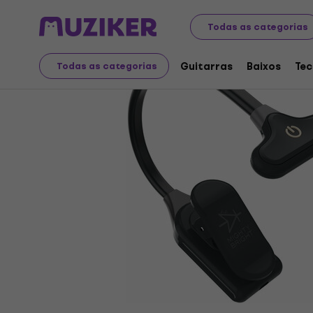
Instrumentos musicais
Acessórios
Suportes
Suport
Todas as categorias
Guitarras
Baixos
Tec
Todas as categorias
A venda terminou