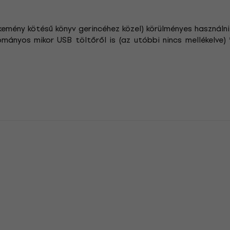
kemény kötésű könyv gerincéhez közel) körülményes használni
ományos mikor USB töltőről is (az utóbbi nincs mellékelve