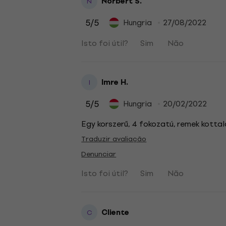
Norbert S.
N
5
/5
Hungria
27/08/2022
Isto foi útil?
Sim
Não
Imre H.
I
5
/5
Hungria
20/02/2022
Egy korszerű, 4 fokozatú, remek kotta
Traduzir avaliação
Denunciar
Isto foi útil?
Sim
Não
Cliente
C