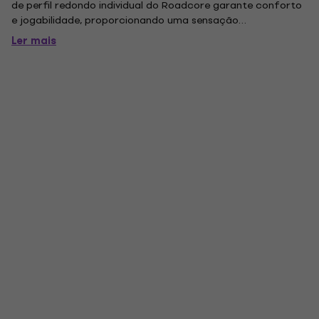
de perfil redondo individual do Roadcore garante conforto
e jogabilidade, proporcionando uma sensação
instantaneamente sensível e familiar. Os captadores Core-
Ler mais
Tone de design personalizado fornecem som quente e
cortante. Pegue um...