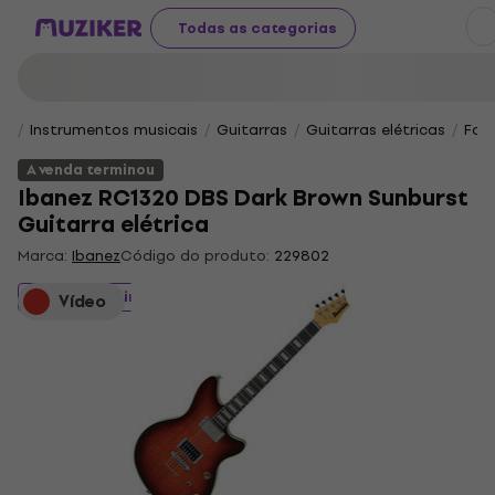
Todas as categorias
Instrumentos musicais
Guitarras
Guitarras elétricas
For
A venda terminou
Ibanez RC1320 DBS Dark Brown Sunburst
Guitarra elétrica
Marca:
Ibanez
Código do produto:
229802
A venda terminou
Vídeo