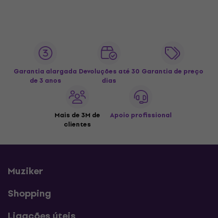
Garantia alargada
Devoluções até 30
Garantia de preço
de 3 anos
dias
Mais de 3M de
Apoio profissional
clientes
Muziker
Shopping
Ligações úteis