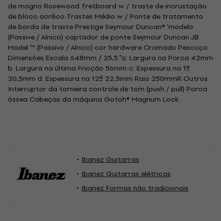
de mogno Rosewood fretboard w / traste de incrustação
de bloco acrílico Trastes Médio w / Ponte de tratamento
de borda de traste Prestige Seymour Duncan® 'modelo
(Passive / Alnico) captador de ponte Seymour Duncan JB
Model ™ (Passivo / Alnico) cor hardware Cromado Pescoço
Dimensões Escala 648mm / 25,5 "a: Largura na Porca 42mm
b: Largura na última Fricção 56mm c: Espessura na 1ª
20,5mm d: Espessura na 12ª 22,5mm Raio 250mmR Outros
Interruptor da torneira controle de tom (push / pull) Porca
óssea Cabeças da máquina Gotoh® Magnum Lock.
Ibanez Guitarras
Ibanez Guitarras elétricas
Ibanez Formas não tradicionais