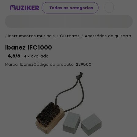
Todas as categorias
Instrumentos musicais
Guitarras
Acessórios de guitarra
Ibanez IFC1000
4,5
/5
4 x avaliado
Marca:
Ibanez
Código do produto:
229800