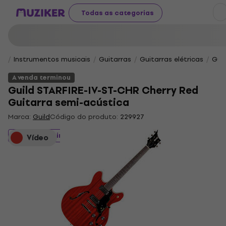
Todas as categorias
Instrumentos musicais
Guitarras
Guitarras elétricas
Gui
A venda terminou
Guild STARFIRE-IV-ST-CHR Cherry Red
Guitarra semi-acústica
Marca:
Guild
Código do produto:
229927
A venda terminou
Vídeo