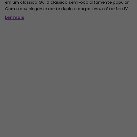
em um clássico Guild clássico semi-oco altamente popular.
Com o seu elegante corte duplo e corpo fino, o Starfire IV
original foi apreciado por muitos guitarristas a partir de
Ler mais
meados da década de 1960 para o seu tom e sensação...