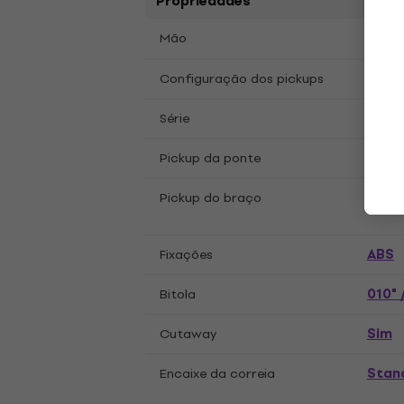
Propriedades
Dest
Mão
Mini 
Configuração dos pickups
Starf
Série
Guild
Pickup da ponte
Guild
Pickup do braço
ABS
Fixações
010" 
Bitola
Sim
Cutaway
Stan
Encaixe da correia