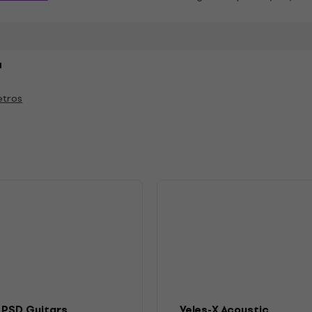
a
etros
s
PSD Guitars
Veles-X Acoustic