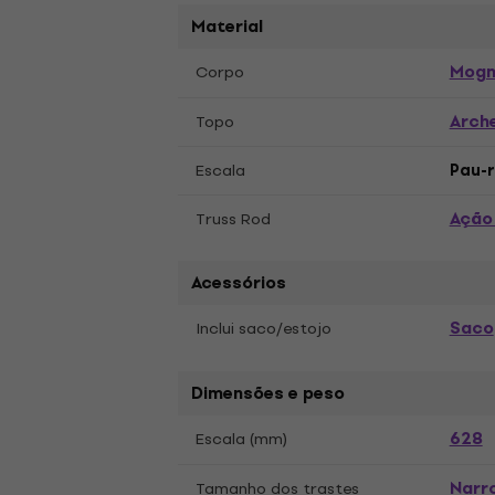
Material
Mog
Corpo
Arch
Topo
Escala
Pau-
Ação
Truss Rod
Acessórios
Saco
Inclui saco/estojo
Dimensões e peso
628
Escala (mm)
Narr
Tamanho dos trastes