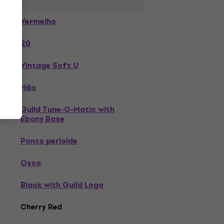
Vermelho
20
Vintage Soft U
Não
Guild Tune-O-Matic with
Ebony Base
Ponto perloide
Osso
Black with Guild Logo
Cherry Red