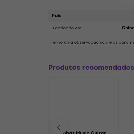
País
Fabricado em
Chin
Tenho uma observação sobre os parâm
Produtos recomendado
Arobas Music Guitar