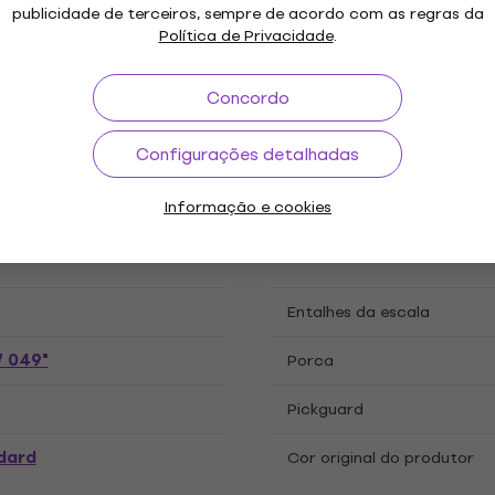
publicidade de terceiros, sempre de acordo com as regras da
Política de Privacidade
.
ro
Cor
H - Mini H
Número de trastes
Concordo
ire
Perfil do braço
Configurações detalhadas
 LB-1
Pickup do meio
Informação e cookies
 LB-1
Ponte/Tremolo
Entalhes da escala
/ 049"
Porca
Pickguard
dard
Cor original do produtor