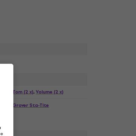
Tom (2 x)
Volume (2 x)
,
Grover Sta-Tite
a
de