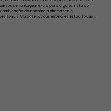
cursos de vantagem extra para o guitarrista do
uma combinação de aparência chamativa e
des tonais. Características estelares estão todas
xtra-fino, gracioso...