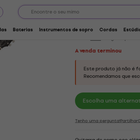
Guitarras semiacústicas
A venda terminou
Guild STARFIRE-III-
las
Baterias
Instrumentos de sopro
Cordas
Estúdi
Marca:
Guild
Código do produt
A venda terminou
Este produto já não é f
Recomendamos que esc
Escolha uma alternati
Tenho uma pergunta!
Partilhar
Guitarra de corpo oco elétri