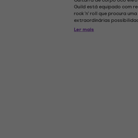
Guild está equipado com re
rock 'n' roll que procura 
extraordinárias possibilida
aqui, incluindo o corpo oco e
Ler mais