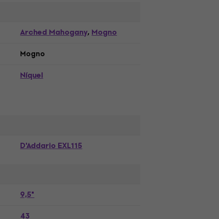
Arched Mahogany
Mogno
,
Mogno
Níquel
D'Addario EXL115
9,5"
43