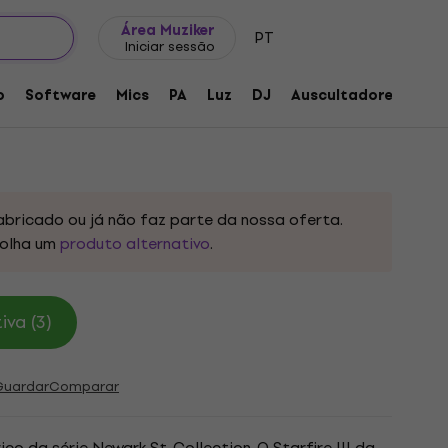
Ideias para presentes
FAQ
Muziker Blog
Área Muziker
PT
Iniciar sessão
CHR Cherry Red Guitarra semi-acústica
o
Software
Mics
PA
Luz
DJ
Auscultadores
Aud
o:
229922
abricado ou já não faz parte da nossa oferta.
olha um
produto alternativo
.
va (3)
Guardar
Comparar
co da série Newark St. Collection. O Starfire III da