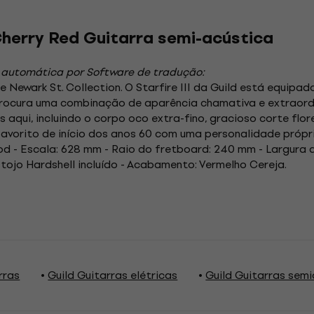
Cherry Red Guitarra semi-acústica
 automática por Software de tradução:
ie Newark St. Collection. O Starfire III da Guild está equip
ue procura uma combinação de aparência chamativa e extraordi
 aqui, incluindo o corpo oco extra-fino, gracioso corte fl
favorito de início dos anos 60 com uma personalidade própr
 - Escala: 628 mm - Raio do fretboard: 240 mm - Largura da
Estojo Hardshell incluído - Acabamento: Vermelho Cereja.
rras
Guild Guitarras elétricas
Guild Guitarras sem