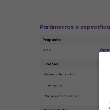
Parâmetros e especific
Propósito
Corp
Tipo
Funções
6
Número de cordas
3 via
Interruptor
Sim
Chave para truss rod
a