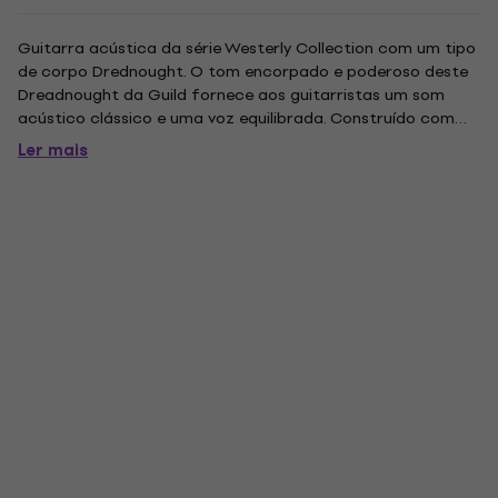
Guitarra acústica da série Westerly Collection com um tipo
de corpo Drednought. O tom encorpado e poderoso deste
Dreadnought da Guild fornece aos guitarristas um som
acústico clássico e uma voz equilibrada. Construído com
topo, dormitório e laterais de mogno africano sólido, o D-
Ler mais
120CE também possui um corte elegante para acesso a
trastes mais...