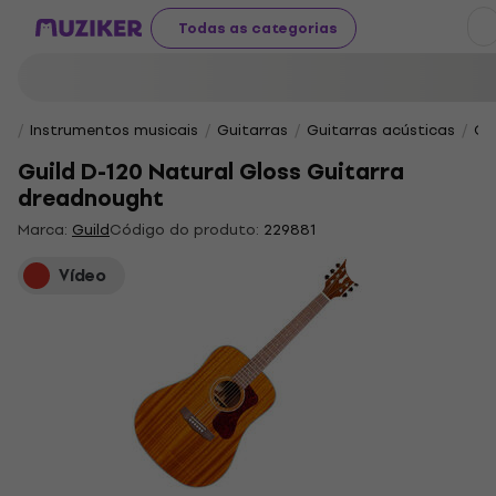
Todas as categorias
Instrumentos musicais
Guitarras
Guitarras acústicas
Gu
Guild D-120 Natural Gloss Guitarra
dreadnought
Marca:
Guild
Código do produto:
229881
Vídeo