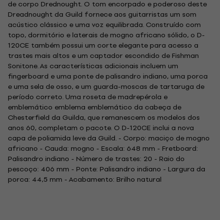
de corpo Drednought. O tom encorpado e poderoso deste
Dreadnought da Guild fornece aos guitarristas um som
acústico clássico e uma voz equilibrada. Construído com
topo, dormitório e laterais de mogno africano sólido, o D-
120CE também possui um corte elegante para acesso a
trastes mais altos e um captador escondido de Fishman
Sonitone. As características adicionais incluem um
fingerboard e uma ponte de palisandro indiano, uma porca
e uma sela de osso, e um guarda-moscas de tartaruga de
período correto. Uma roseta de madrepérola e
emblemático emblema emblemático da cabeça de
Chesterfield da Guilda, que remanescem os modelos dos
anos 60, completam o pacote. O D-120CE inclui a nova
capa de poliamida leve da Guild. - Corpo: maciço de mogno
africano - Cauda: mogno - Escala: 648 mm - Fretboard:
Palisandro indiano - Número de trastes: 20 - Raio do
pescoço: 406 mm - Ponte: Palisandro indiano - Largura da
porca: 44,5 mm - Acabamento: Brilho natural