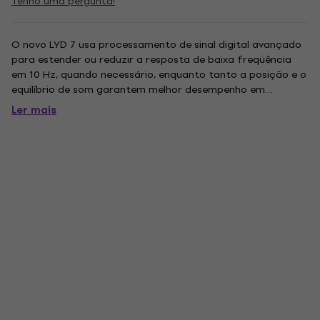
Tenho uma pergunta!
O novo LYD 7 usa processamento de sinal digital avançado
para estender ou reduzir a resposta de baixa freqüência
em 10 Hz, quando necessário, enquanto tanto a posição e o
equilíbrio de som garantem melhor desempenho em
qualquer ambiente. Comparado ao seu irmão de tamanho
Ler mais
menor, o woofer maior do LYD 7 ajuda a estender a
resposta dos graves. Um...