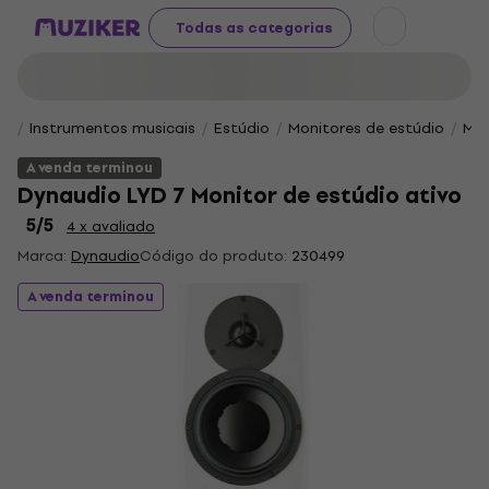
Todas as categorias
Instrumentos musicais
Estúdio
Monitores de estúdio
Mon
A venda terminou
Dynaudio LYD 7 Monitor de estúdio ativo
5
/5
4 x avaliado
Marca:
Dynaudio
Código do produto:
230499
A venda terminou