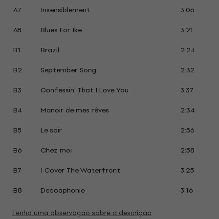
A7
Insensiblement
3:06
A8
Blues For Ike
3:21
B1
Brazil
2:24
B2
September Song
2:32
B3
Confessin' That I Love You
3:37
B4
Manoir de mes rêves
2:34
B5
Le soir
2:56
B6
Chez moi
2:58
B7
I Cover The Waterfront
3:25
B8
Deccaphonie
3:16
Tenho uma observação sobre a descrição