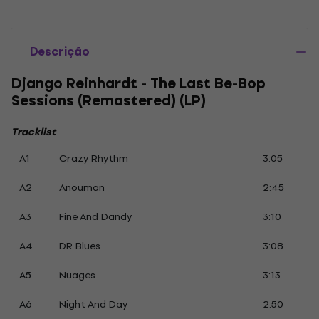
Descrição
Django Reinhardt - The Last Be-Bop
Sessions (Remastered) (LP)
Tracklist
A1
Crazy Rhythm
3:05
A2
Anouman
2:45
A3
Fine And Dandy
3:10
A4
DR Blues
3:08
A5
Nuages
3:13
A6
Night And Day
2:50