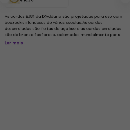
€ 10,70
As cordas EJ81 da D'Addario são projetadas para uso com
bouzoukis irlandesas de várias escalas. As cordas
desenroladas são feitas de aço liso e as cordas enroladas
são de bronze fosforoso, aclamadas mundialmente por seu
grande tom de longa duração. Tom extra-brilhante
Ler mais
misturado com fundo e projeção final inferior. Calibres de
corda: Aço comum...