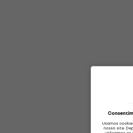
Consentim
Usamos cookies
nosso site. De
utilizamos os