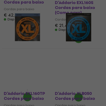
Cordas para baixo
D'Addario EXL160S
Cordas para baixo
Cordas para baixo
(Como novo)
€ 42,80
Disponível
Cordas para baixo
€ 21,40
€ 21,70
Disponível
D'Addario EPS160
D'Addario ETB92M
Cordas para baixo
Cordas para baixo
(Como novo)
(Apenas
desembalado)
Cordas para baixo
€ 29,60
Cordas para baixo
€ 41,48
€ 76,70
- 29 %
Disponível
Disponível
D'Addario EXL160TP
D'Addario XLB050
Cordas para baixo
Cordas para baixo
Cordas para baixo
Cordas para baixo