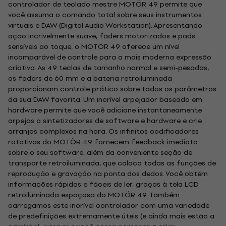
controlador de teclado mestre MOTÖR 49 permite que
você assuma o comando total sobre seus instrumentos
virtuais e DAW (Digital Audio Workstation). Apresentando
ação incrivelmente suave, faders motorizados e pads
sensíveis ao toque, o MOTÖR 49 oferece um nível
incomparável de controle para a mais moderna expressão
criativa. As 49 teclas de tamanho normal e semi-pesadas,
os faders de 60 mm e a bateria retroiluminada
proporcionam controle prático sobre todos os parâmetros
da sua DAW favorita. Um incrível arpejador baseado em
hardware permite que você adicione instantaneamente
arpejos a sintetizadores de software e hardware e crie
arranjos complexos na hora. Os infinitos codificadores
rotativos do MOTÖR 49 fornecem feedback imediato
sobre o seu software, além da conveniente seção de
transporte retroiluminada, que coloca todas as funções de
reprodução e gravação na ponta dos dedos. Você obtém
informações rápidas e fáceis de ler, graças à tela LCD
retroiluminada espaçosa do MOTÖR 49. Também
carregamos este incrível controlador com uma variedade
de predefinições extremamente úteis (e ainda mais estão a