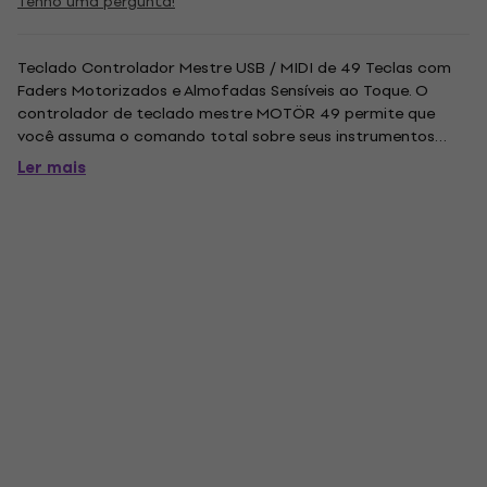
Tenho uma pergunta!
Teclado Controlador Mestre USB / MIDI de 49 Teclas com
Faders Motorizados e Almofadas Sensíveis ao Toque. O
controlador de teclado mestre MOTÖR 49 permite que
você assuma o comando total sobre seus instrumentos
virtuais e DAW (Digital Audio Workstation). Apresentando
Ler mais
ação incrivelmente suave, faders motorizados e pads
sensíveis ao toque, o MOTÖR...