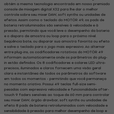
obtém a mesma tecnologia encontrada em nosso premiado
console de mixagem digital X32 para lhe dar o melhor
controle sobre seu mixer DAW, soft synths ou unidades de
efeitos. Assim como o teclado do MOTÖR 49, os pads de
bateria retroiluminados são sensíveis à velocidade e à
pressão, permitindo que você leve o desempenho da bateria
e o disparo de amostra ou loop para o próximo nível.
Seqüência bate, ou disparar sua amostra favorita ou efeito
e salve o teclado para o jogo mais expressivo. Ao alternar
entre plug-ins, os codificadores rotativos do MOTÖR 49
informam automaticamente onde os parâmetros do plug-
in estão definidos. Os 8 codificadores e colares LED ultra-
precisos, iluminados e claros fornecem uma visão geral
clara e instantânea de todos os parâmetros do software
em todos os momentos - permitindo que você permaneça
no momento criativo. Possui 49 teclas full-size semi-
pesadas com expressiva velocidade e funcionalidade after-
touch 9 faders sensíveis ao toque de 60 mm para controlar
seu mixer DAW, órgão drawbar, soft synths ou unidades de
efeito 8 pads de bateria retroiluminados com velocidade e
sensibilidade à pressão para melhor desempenho de loop e