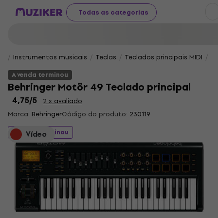
Todas as categorias
Instrumentos musicais
Teclas
Teclados principais MIDI
Te
A venda terminou
Behringer Motör 49 Teclado principal
4,75
/5
2 x avaliado
Marca:
Behringer
Código do produto:
230119
A venda terminou
Vídeo