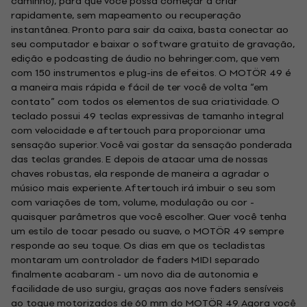
caminho), para que você possa começar a criar
rapidamente, sem mapeamento ou recuperação
instantânea. Pronto para sair da caixa, basta conectar ao
seu computador e baixar o software gratuito de gravação,
edição e podcasting de áudio no behringer.com, que vem
com 150 instrumentos e plug-ins de efeitos. O MOTÖR 49 é
a maneira mais rápida e fácil de ter você de volta “em
contato” com todos os elementos de sua criatividade. O
teclado possui 49 teclas expressivas de tamanho integral
com velocidade e aftertouch para proporcionar uma
sensação superior. Você vai gostar da sensação ponderada
das teclas grandes. E depois de atacar uma de nossas
chaves robustas, ela responde de maneira a agradar o
músico mais experiente. Aftertouch irá imbuir o seu som
com variações de tom, volume, modulação ou cor -
quaisquer parâmetros que você escolher. Quer você tenha
um estilo de tocar pesado ou suave, o MOTÖR 49 sempre
responde ao seu toque. Os dias em que os tecladistas
montaram um controlador de faders MIDI separado
finalmente acabaram - um novo dia de autonomia e
facilidade de uso surgiu, graças aos nove faders sensíveis
ao toque motorizados de 60 mm do MOTÖR 49. Agora você