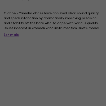
C oboe - Yamaha oboes have achieved clear sound quality
and sperb intonation by dramatically improving precision
and stability of the bore. Also to cope with various quality
issues inherent in wooden wind instrumentsm Duet+ models
employ innovative techniques to form a protective layer
Ler mais
next to the air column. The combination of precious wood
and...