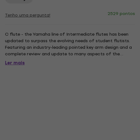
2529 pontos
Tenho uma pergunta!
C flute - the Yamaha line of Intermediate flutes has been
updated to surpass the evolving needs of student flutists.
Featuring an industry-leading pointed key arm design and a
complete review and update to many aspects of the
production process, the 400 series intermediate flutes
Ler mais
emphasize the Yamaha consistency and quality that keeps
these...