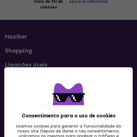
Mais de 3M de
Apoio profissional
clientes
Muziker
Shopping
Ligações úteis
Contatos
Contacta-nos
Consentimento para o uso de cookies
Usamos cookies para garantir a funcionalidade do
nosso site. Depois de dares o teu consentimento,
utilizamos os mesmos para analisar o tráfego e