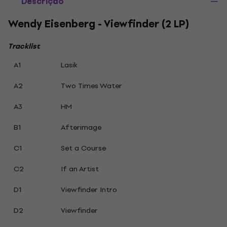
Descrição
Wendy Eisenberg - Viewfinder (2 LP)
Tracklist
A1
Lasik
A2
Two Times Water
A3
HM
B1
Afterimage
C1
Set a Course
C2
If an Artist
D1
Viewfinder Intro
D2
Viewfinder