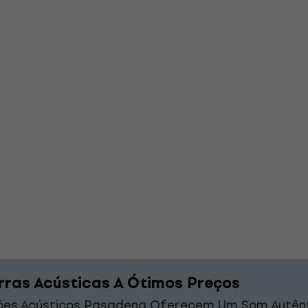
rras Acústicas A Ótimos Preços
lões Acústicos Pasadena Oferecem Um Som Autên