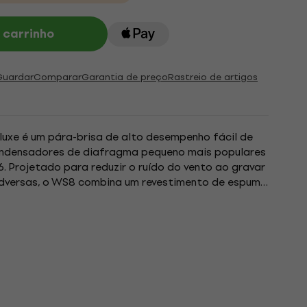
 carrinho
Guardar
Comparar
Garantia de preço
Rastreio de artigos
uxe é um pára-brisa de alto desempenho fácil de
ondensadores de diafragma pequeno mais populares
. Projetado para reduzir o ruído do vento ao gravar
dversas, o WS8 combina um revestimento de espuma
 camada externa de...