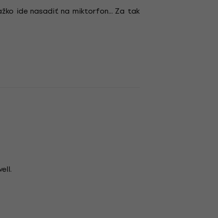
žko ide nasadiť na miktorfon... Za tak
ell.