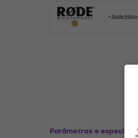
Rode Micro
Parâmetros e especific
a