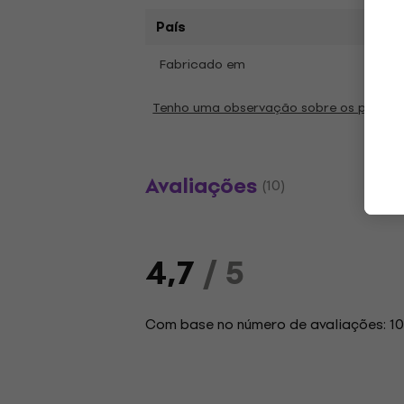
País
Fabricado em
Chin
Tenho uma observação sobre os parâm
Avaliações
(10)
4,7
/ 5
Com base no número de avaliações: 1