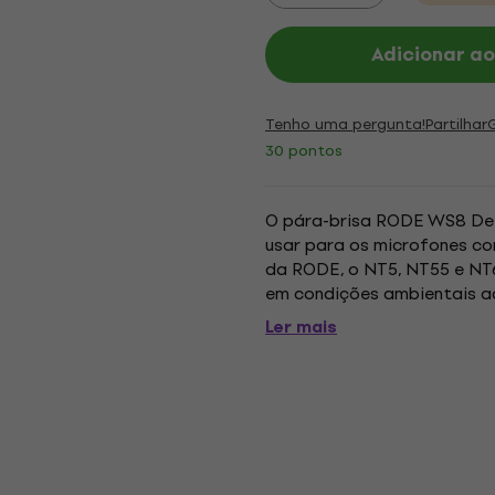
Adicionar ao
Tenho uma pergunta!
Partilhar
30 pontos
O pára-brisa RODE WS8 Del
usar para os microfones c
da RODE, o NT5, NT55 e NT6
em condições ambientais a
de células abertas com uma
Ler mais