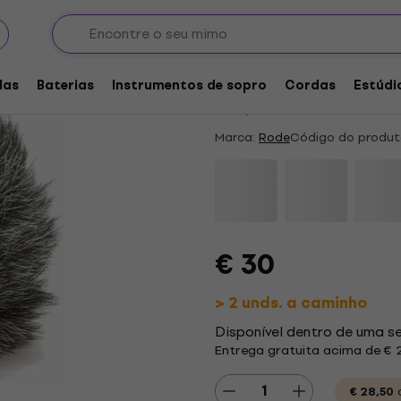
one
Para-brisas
Desconto por quantidade
Rode WS8 Para-bris
las
Baterias
Instrumentos de sopro
Cordas
Estúdi
4,7
/5
10 x avaliado
Marca:
Rode
Código do produt
€ 30
> 2 unds. a caminho
Disponível dentro de uma 
Entrega gratuita acima de € 
€ 28,50