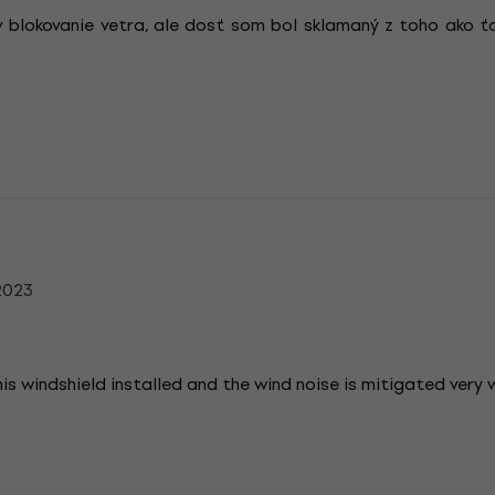
v blokovanie vetra, ale dosť som bol sklamaný z toho ako ťa
2023
his windshield installed and the wind noise is mitigated very w