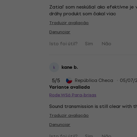
Zatiaľ som neskúšal ako efektívne je 
dráhy produkt som čakal viac
Traduzir avaliação
Denunciar
Isto foi útil?
Sim
Não
kane b.
k
5
/5
República Checa
05/07/
Variante avaliada
Rode WS6 Para-brisas
Sound transmission is still clear with t
Traduzir avaliação
Denunciar
Isto foi útil?
Sim
Não