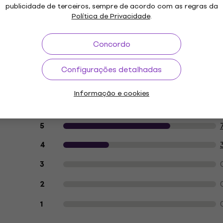
publicidade de terceiros, sempre de acordo com as regras da
Política de Privacidade
.
a
Concordo
etros
Configurações detalhadas
Informação e cookies
Avaliações dos clientes sobre o artigo
5
4
3
0
2
1