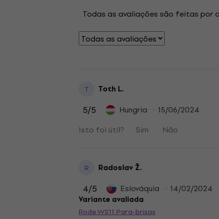
Todas as avaliações são feitas por 
Toth L.
T
5
/5
Hungria
15/06/2024
Isto foi útil?
Sim
Não
Radoslav Ž.
R
4
/5
Eslováquia
14/02/2024
Variante avaliada
Rode WS11 Para-brisas