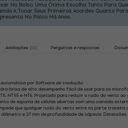
sar No Bolso. Uma Ótima Escolha Tanto Para Qu
endo A Tocar Seus Primeiros Acordes Quanto Pa
Apresenta No Palco Há Anos.
Avaliações
(10)
Perguntas e respostas
Docum
 automática por Software de tradução:
ára-brisa de alto desempenho fácil de usar para os micro
5, NT55 e NT6. Projetado para reduzir o ruído do vento ao
ento de espuma de células abertas com uma camada externa
mpede que qualquer ruído do vento entre na parte traseira
iâmetro e 27 mm de profundidade de cápsula. Dimensões: 1