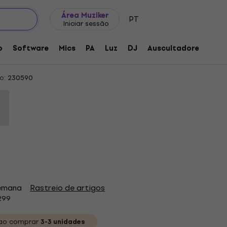
Ideias para presentes
FAQ
Muziker Blog
Área Muziker
PT
Iniciar sessão
as
o
Software
Mics
PA
Luz
DJ
Auscultadores
Aud
o:
230590
semana
Rastreio de artigos
299
ao comprar
3-3 unidades