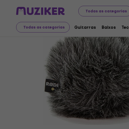
Instrumentos musicais
Mics
Acessórios para microf
Todas as categorias
Guitarras
Baixos
Tec
Todas as categorias