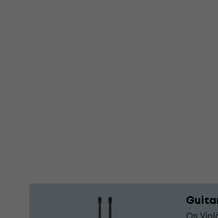
Guita
Os Vio