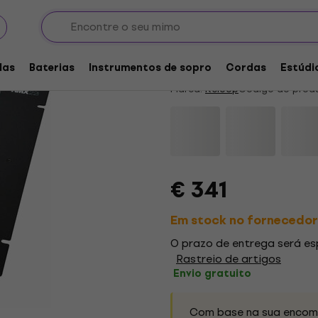
Reloop RMX-22i Mesa
4,9
/5
5 x avaliado
las
Baterias
Instrumentos de sopro
Cordas
Estúdi
Marca:
Reloop
Código do prod
€ 341
Em stock no fornecedor
O prazo de entrega será e
Rastreio de artigos
Envio gratuito
Com base na sua encome