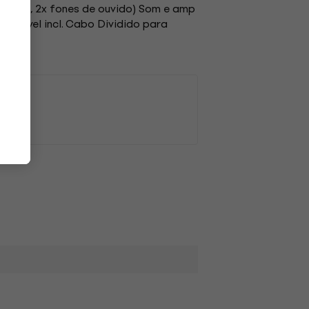
2x RCA, 2x fones de ouvido) Som e amp
ponível incl. Cabo Dividido para