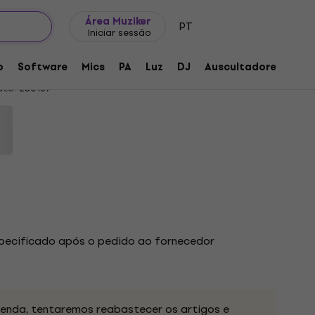
Ideias para presentes
FAQ
Muziker Blog
Área Muziker
PT
Iniciar sessão
 de mistura para DJ
o
Software
Mics
PA
Luz
DJ
Auscultadores
Aud
uto:
230167
specificado após o pedido ao fornecedor
nda, tentaremos reabastecer os artigos e