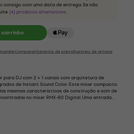
 consigo com uma data de entrega. Se não
ulte
(4) produtos alternativos
.
 carrinho
Guardar
Comparar
Garantia de preço
Rastreio de artigos
r para DJ com 2 + 1 canais com arquitetura de
egrados de Instant Sound Color. Este mixer compacto
a das mesmas características de construção e som de
encontradas no mixer RMX-80 Digital. Uma entrada
aseira do mixer...