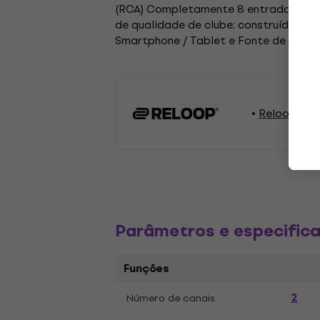
(RCA) Completamente 8 entradas phono
de qualidade de clube; construído Opc
Smartphone / Tablet e Fonte de Alime
Reloop Equ
Parâmetros e especific
Funções
2
Número de canais