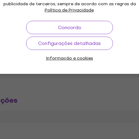
, 5x line, 1x combo-mic) Completamente 5 saídas (1x XLR, 
publicidade de terceiros, sempre de acordo com as regras da
Política de Privacidade
.
ional Reloop RMX Innofader acessório por Audio Innovate dis
ntação Internacional.
Concordo
Configurações detalhadas
ipamento de DJ
Reloop Mesas de mistura para DJs
Informação e cookies
ações