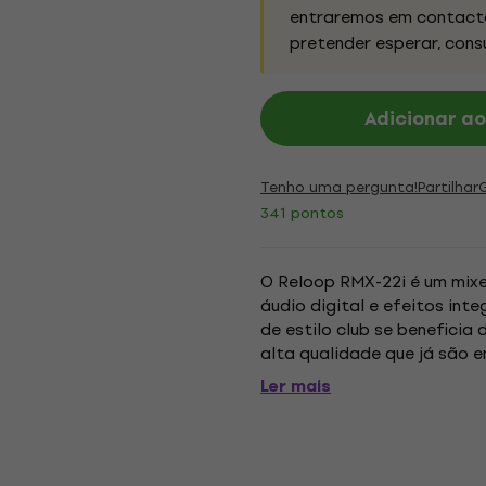
entraremos em contacto
pretender esperar, cons
Adicionar ao
Tenho uma pergunta!
Partilhar
341 pontos
O Reloop RMX-22i é um mixe
áudio digital e efeitos int
de estilo club se benefici
alta qualidade que já são 
dividida do iPad na parte tr
Ler mais