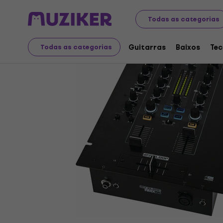
Instrumentos musicais
DJ
Mesas de mistura DJ
Todas as categorias
Guitarras
Baixos
Tec
Todas as categorias