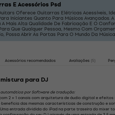
rras E Acessórios Psd
uitars Oferece Guitarras Elétricas Acessíveis, Id
Para Iniciantes Quanto Para Músicos Avançados. 
a A Mais Alta Qualidade De Fabricação E O Confo
 Para Que Qualquer Pessoa, Mesmo Com Orçame
do, Possa Abrir As Portas Para O Mundo Da Música
Acessórios recomendados
Avaliações
(5)
Per
 mistura para DJ
 automática por Software de tradução:
om 2 + 1 canais com arquitetura de áudio digital e efeitos 
e beneficia das mesmas características de construção e som
Uma entrada dividida do iPad na parte traseira do mixer torn
 configuração do seu DJ através de uma entrada de 3,5 mm