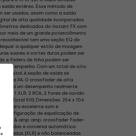
a saída estéreo. Esse método de
em ser usados, assim como a saída
gital de alta qualidade incorporados.
nciômetros dedicados do Instant FX com
 por meio de um grande potenciômetro
 reconhecível tem uma seção EQ de
 adequar a qualquer estilo de mixagem
isturas suaves e cortes duros podem ser
do e faders de linha podem ser
seu desempenho. Com um total de oito
u digital. A seção de saída se
istema PA. O crossfader de alta
ate para um desempenho realmente
ídas: 1 XLR, 2 RCA, 2 fones de ouvido
6 dB (Total Kill) Dimensões: 254 x 104
gital para excelente som e
ate) configuração de equalização de
b line- & amp; amp; crossfader Fader-
e 2 bandas e conversa automática
a
balanceadas (XLR) e não balanceadas
de