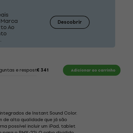
eais
A Marca
Descobrir
rto Ao
nto
.
guntas e respostas
Documentos
€ 341
Adicionar ao carrinho
integrados de Instant Sound Color.
 de alta qualidade que já são
a possível incluir um iPad, tablet
 para o RMX-22i. O cabo dividido