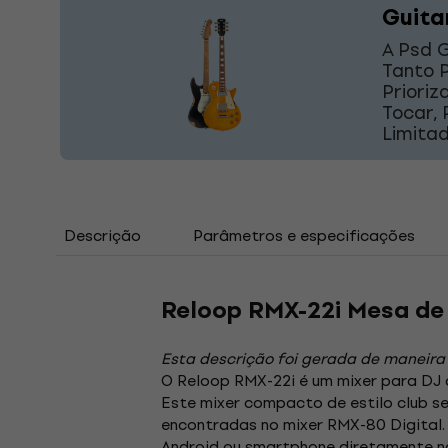
Guita
A Psd G
Tanto 
Prioriz
Tocar,
Limita
Descrição
Parâmetros e especificações
Reloop RMX-22i Mesa de
Esta descrição foi gerada de maneira
O Reloop RMX-22i é um mixer para DJ c
Este mixer compacto de estilo club s
encontradas no mixer RMX-80 Digital. 
Android ou smartphone diretamente na