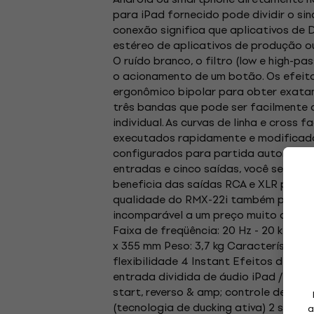
para iPad fornecido pode dividir o s
conexão significa que aplicativos de
estéreo de aplicativos de produção ou
O ruído branco, o filtro (low e high-
o acionamento de um botão. Os efeito
ergonômico bipolar para obter exata
três bandas que pode ser facilmente co
individual. As curvas de linha e cross 
executados rapidamente e modificados
configurados para partida automátic
entradas e cinco saídas, você sempre 
beneficia das saídas RCA e XLR para 
qualidade do RMX-22i também pode se
incomparável a um preço muito atraent
Faixa de freqüência: 20 Hz - 20 kHz EQ 
x 355 mm Peso: 3,7 kg Características 
flexibilidade 4 Instant Efeitos de cor
entrada dividida de áudio iPad / tabl
start, reverso & amp; controle de cu
(tecnologia de ducking ativa) 2 saíd
a