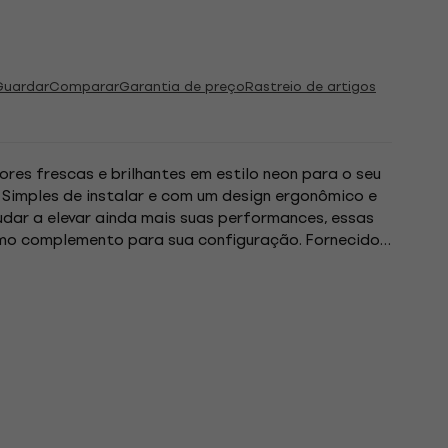
Guardar
Comparar
Garantia de preço
Rastreio de artigos
res frescas e brilhantes em estilo neon para o seu
 Simples de instalar e com um design ergonômico e
ar a elevar ainda mais suas performances, essas
mo complemento para sua configuração. Fornecido
ém são perfeitamente...