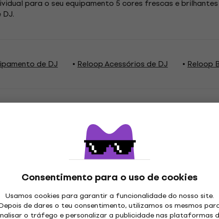
ndividual para o seu equipamento 5 cores frescas e brilhant
 DJ.
ipamento de DJ
Reloop Acessórios de DJ
Reloop B
ações
Consentimento para o uso de cookies
n
Usamos cookies para garantir a funcionalidade do nosso site.
Depois de dares o teu consentimento, utilizamos os mesmos par
nalisar o tráfego e personalizar a publicidade nas plataformas 