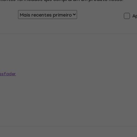
A
ssfader