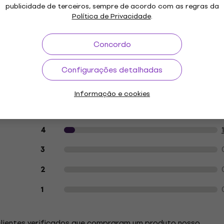
publicidade de terceiros, sempre de acordo com as regras da
Política de Privacidade
.
a
Concordo
etros
Configurações detalhadas
Informação e cookies
Avaliações dos clientes sobre o artigo
5
4
3
4
2
1
clientes verificados que compraram um produto nosso.