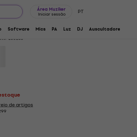
Ideias para presentes
FAQ
Muziker Blog
Área Muziker
PT
Iniciar sessão
t GR Knob/Fader/Crossfader
o
Software
Mics
PA
Luz
DJ
Auscultadores
Aud
uto:
230233
 estoque
eio de artigos
299