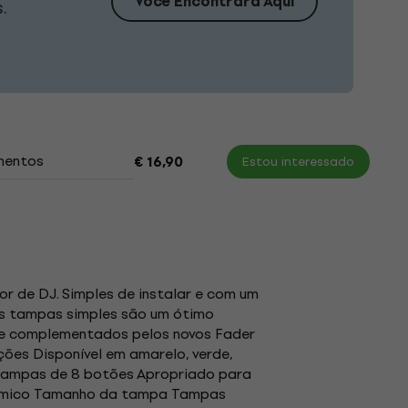
Você Encontrará Aqui
.
mentos
€ 16,90
Estou interessado
or de DJ. Simples de instalar e com um
as tampas simples são um ótimo
te complementados pelos novos Fader
ções Disponível em amarelo, verde,
s Tampas de 8 botões Apropriado para
nômico Tamanho da tampa Tampas