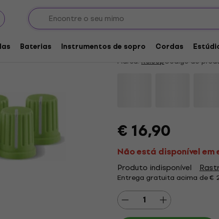
, faders e crossfaders
Reloop Knob Cap Se
4,9
/5
14 x avaliado
las
Baterias
Instrumentos de sopro
Cordas
Estúdi
Marca:
Reloop
Código do prod
€ 16,90
Não está disponível em
Produto indisponível
Rastr
Entrega gratuita acima de € 