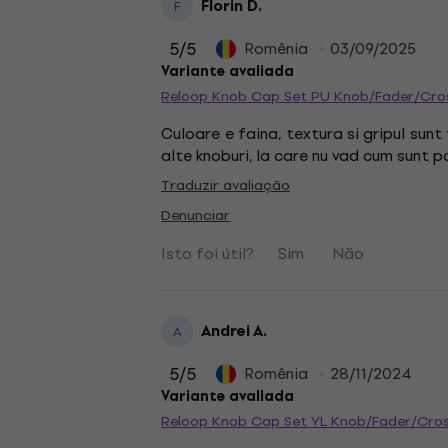
Florin D.
F
5
/5
Romênia
03/09/2025
Variante avaliada
Reloop Knob Cap Set PU Knob/Fader/Cro
Culoare e faina, textura si gripul sunt
alte knoburi, la care nu vad cum sunt
Traduzir avaliação
Denunciar
Isto foi útil?
Sim
Não
Andrei A.
A
5
/5
Romênia
28/11/2024
Variante avaliada
Reloop Knob Cap Set YL Knob/Fader/Cro