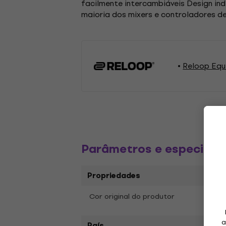
facilmente intercambiáveis ​​Design i
maioria dos mixers e controladores de
Reloop Equ
Parâmetros e especific
Propriedades
Cor original do produtor
Gree
a
País