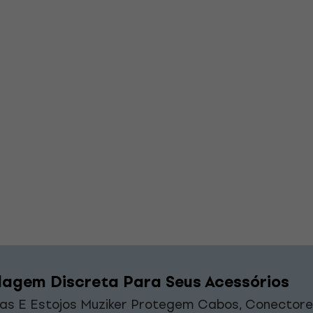
agem Discreta Para Seus Acessórios
as E Estojos Muziker Protegem Cabos, Conectore