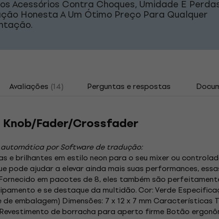
os Acessórios Contra Choques, Umidade E Perdas
ação Honesta A Um Ótimo Preço Para Qualquer
ntação.
Avaliações
(14)
Perguntas e respostas
Docu
 Knob/Fader/Crossfader
 automática por Software de tradução:
 e brilhantes em estilo neon para o seu mixer ou controlad
e pode ajudar a elevar ainda mais suas performances, ess
Fornecido em pacotes de 8, eles também são perfeitamen
ipamento e se destaque da multidão. Cor: Verde Especifica
ade de embalagem) Dimensões: 7 x 12 x 7 mm Característica
 Revestimento de borracha para aperto firme Botão ergo