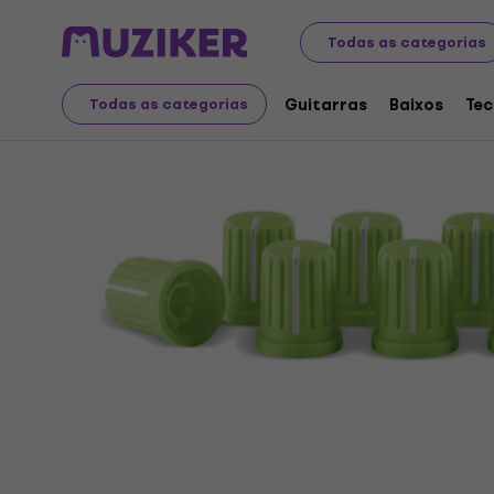
Instrumentos musicais
DJ
Acessórios de DJ
Botões
Todas as categorias
Guitarras
Baixos
Tec
Todas as categorias