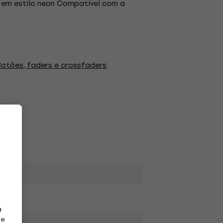
es em estilo neon Compatível com a
otões, faders e crossfaders
a
de