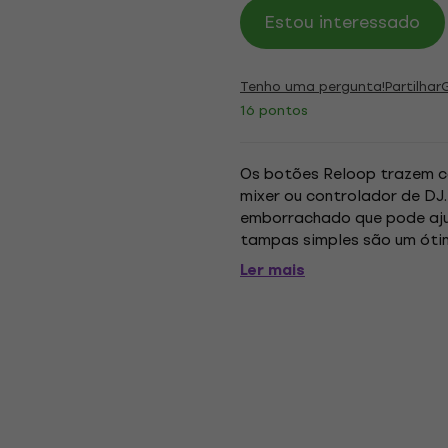
Estou interessado
Tenho uma pergunta!
Partilhar
16 pontos
Os botões Reloop trazem co
mixer ou controlador de DJ.
emborrachado que pode ajud
tampas simples são um óti
em pacotes de 8, eles tamb
Ler mais