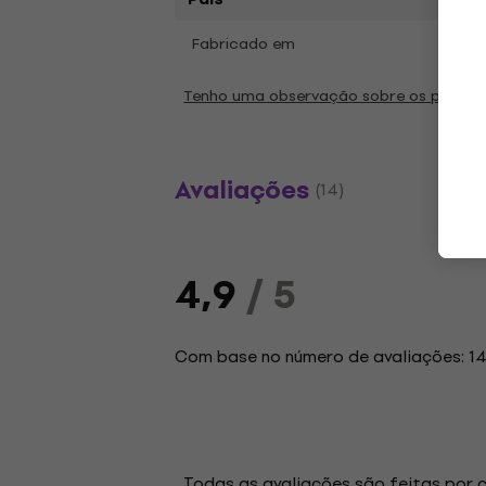
Fabricado em
Chin
Tenho uma observação sobre os parâm
Avaliações
(14)
4,9
/ 5
Com base no número de avaliações: 1
Todas as avaliações são feitas por 