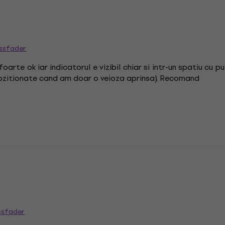
ssfader
 foarte ok iar indicatorul e vizibil chiar si intr-un spatiu cu
 pozitionate cand am doar o veioza aprinsa). Recomand
ssfader