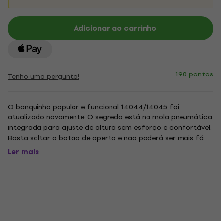
Adicionar ao carrinho
198 pontos
Tenho uma pergunta!
O banquinho popular e funcional 14044/14045 foi
atualizado novamente. O segredo está na mola pneumática
integrada para ajuste de altura sem esforço e confortável.
Basta soltar o botão de aperto e não poderá ser mais fácil
ajustar a altura. - Dimensões do assento: 38 x 35 cm - Apoio
Ler mais
para os pés ajustável - Altura: de 60 a 90 cm - Peso: 8,36 kg
-...