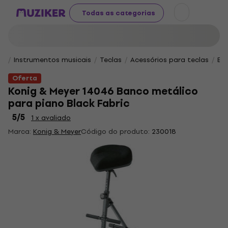
Todas as categorias
Instrumentos musicais
Teclas
Acessórios para teclas
Ba
Oferta
Konig & Meyer 14046 Banco metálico
para piano Black Fabric
5
/5
1 x avaliado
Marca:
Konig & Meyer
Código do produto:
230018