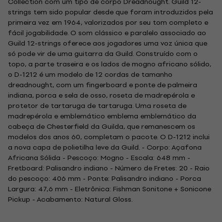
Collection com um tipo de corpo Dreadnought. Guild 12-
strings tem sido popular desde que foram introduzidos pela
primeira vez em 1964, valorizados por seu tom completo e
fácil jogabilidade. O som clássico e paralelo associado ao
Guild 12-strings oferece aos jogadores uma voz única que
só pode vir de uma guitarra da Guild. Construído com o
topo, a parte traseira e os lados de mogno africano sólido,
o D-1212 é um modelo de 12 cordas de tamanho
dreadnought, com um fingerboard e ponte de palmeira
indiana, porca e sela de osso, roseta de madrepérola e
protetor de tartaruga de tartaruga. Uma roseta de
madrepérola e emblemático emblema emblemático da
cabeça de Chesterfield da Guilda, que remanescem os
modelos dos anos 60, completam o pacote. O D-1212 inclui
a nova capa de polietilha leve da Guild. - Corpo: Açafona
Africana Sólida - Pescoço: Mogno - Escala: 648 mm -
Fretboard: Palisandro indiano - Número de Fretes: 20 - Raio
do pescoço: 406 mm - Ponte: Palisandro indiano - Porca
Largura: 47,6 mm - Eletrônica: Fishman Sonitone + Sonicone
Pickup - Acabamento: Natural Gloss.