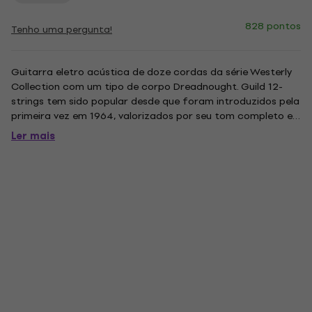
828 pontos
Tenho uma pergunta!
Guitarra eletro acústica de doze cordas da série Westerly
Collection com um tipo de corpo Dreadnought. Guild 12-
strings tem sido popular desde que foram introduzidos pela
primeira vez em 1964, valorizados por seu tom completo e
fácil jogabilidade. O som clássico e paralelo associado ao
Ler mais
Guild 12-strings oferece aos jogadores uma voz única que
só...